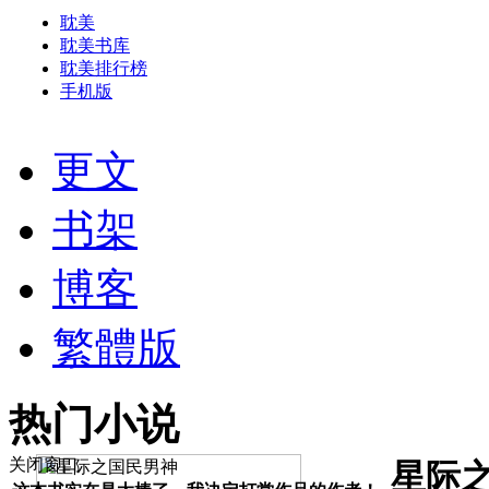
耽美
耽美书库
耽美排行榜
手机版
更文
书架
博客
繁體版
热门小说
关闭窗口
星际