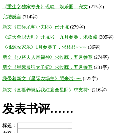
《重生之独家专宠》现耽，娱乐圈，宠文
(215字)
完结感言
(714字)
新文《星际呆萌小夫郎》已开坑
(279字)
《逆天全职大师》开坑啦，九月参赛，求收藏
(305字)
《桃源农家乐》1月参赛了，求枝枝~~~~
(36字)
新文《少将夫人是福神》求收藏，五月参赛
(274字)
新文《星际最强太子妃》求收藏，五月参赛
(231字)
我带着新文《星际农场主》肥来啦~~~
(225字)
新文《直播养崽后我红遍全星际》求支持~
(216字)
发表书评……
标题：