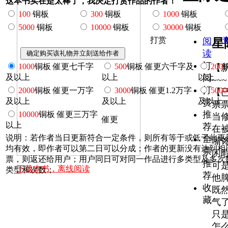
这本书实在是太棒了，我决定打赏作品的作者！
100
铜板
300
铜板
1000
铜板
5000
铜板
10000
铜板
30000
铜板
打赏
阅
星
读
订
1000
铜板 催更七千字
500
铜板 催更六千字及
200
【
及以上
以上
以上
阅
~~
打
2000
铜板 催更一万字
3000
铜板 催更1.2万字
5000
【
及以上
及以上
及以上
赏
票
推
10000
铜板 催更三万字
当
催更
以上
荐
在
说明：若作者当日更新符合一定条件，则所有等于或低于此更
全
嘴
均有效，即作者可以第二日可以分成；作者的更新没有达到相
票
闲
票，则返还给用户；用户同日可对同一作品进行多类型及多次
推
可
下载本书，离线阅读
类型和次数；
荐
他
收
既
藏
气
只
怎