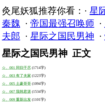
灸尾妖狐推荐你看：·
星
秦魏
·
帝国最强召唤师
·
夫郎
·
星际之国民男神
·
星际之国民男神 正文
☆、001 同归于尽
(1714字)
☆、003 有了夫家
(1223字)
☆、005 土豪哥哥
(1094字)
☆、007 我韩君湛
(1534字)
☆、009 重新出发
(1101字)