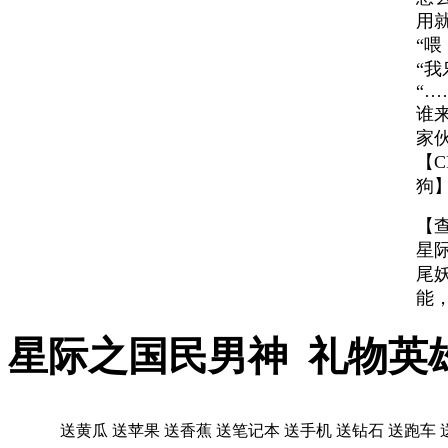
用
“
“
“…
谁
家
【C
狗
【
星
尾
能
星际之国民男神 礼物英
送黄瓜
送苹果
送香蕉
送笔记本
送手机
送钻石
送跑车