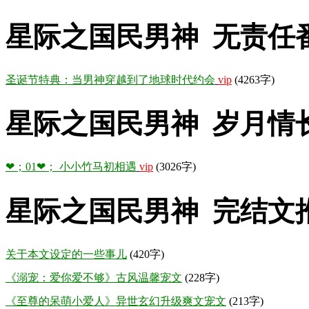
星际之国民男神 无责任
圣诞节特典：当男神穿越到了地球时代约会
vip
(4263字)
星际之国民男神 岁月情
❤；01❤； 小小竹马初相遇
vip
(3026字)
星际之国民男神 完结文
关于本文设定的一些事儿
(420字)
《溺宠：爱你爱不够》古风温馨宠文
(228字)
《至尊的呆萌小爱人》异世玄幻升级爽文宠文
(213字)